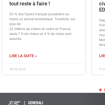
tout reste à faire !
ci
E
50 % des foyers français possèdent au
moins un animal domestique. Toutefois, sur
Dep
plus de
tro
22 millions de chiens et chats en France,
des
seuls 7 % de chiens et 4 % de chats sont
nou
assurés.
Mot
êtr
LIRE LA SUITE »
LIR
29 mai 2024
21 