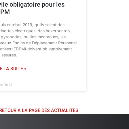
vile obligatoire pour les
DPM
uis octobre 2019, qu’ils soient des
ttinettes électriques, des hoverboards,
 gyropodes, ou des monoroues, les
veaux Engins de Déplacement Personnel
orisés (EDPM) doivent obligatoirement
e assurés.
E LA SUITE »
mai 2024
RETOUR À LA PAGE DES ACTUALITÉS