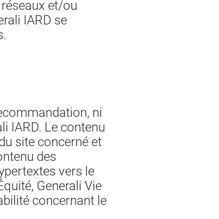
 réseaux et/ou
erali IARD se
s.
e recommandation, ni
ali IARD. Le contenu
 du site concerné et
contenu des
hypertextes vers le
Équité, Generali Vie
abilité concernant le