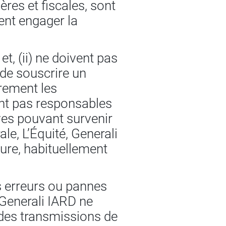
res et fiscales, sont
ent engager la
t, (ii) ne doivent pas
 de souscrire un
èrement les
sont pas responsables
ives pouvant survenir
le, L’Équité, Generali
ure, habituellement
s erreurs ou pannes
 Generali IARD ne
é des transmissions de