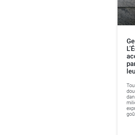
Ge
L’É
ac
pa
le
Tou
dou
dans
mili
expr
goût