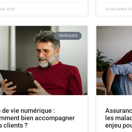
nvier 2025
20 décembre 2
OBSÈQUES
n de vie numérique :
Assuranc
mment bien accompagner
les malad
s clients ?
enjeu pou