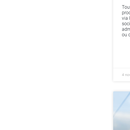
Tou
pro
via 
soc
admi
ou d
4 no