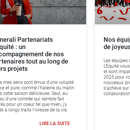
nerali Partenariats
Nos équi
quité : un
de joyeu
compagnement de nos
rtenaires tout au long de
Les équipes 
L’Équité vous
urs projets
et sont impa
2025 pour v
s mes sens sont émus d’une volupté
nouveaux pro
ce et pure, comme l’haleine du matin
s’achève sur 
 cette saison délicieuse. Seul, au
collaboratio
eu d’une contrée qui semble fait
ès pour un coeur tel que mien, j’y
e à longs traits l’ivresse de la vie.
LIRE LA SUITE