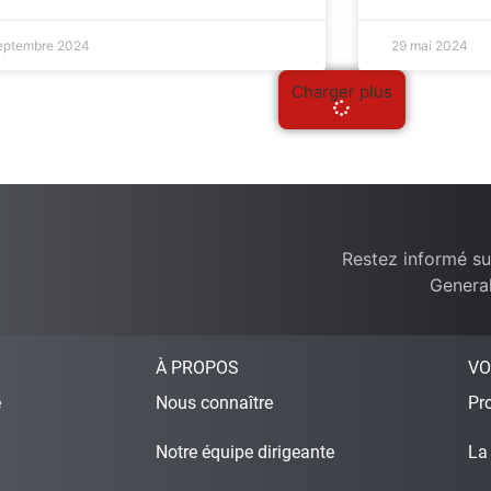
eptembre 2024
29 mai 2024
Charger plus
Restez informé su
General
À PROPOS
VO
e
Nous connaître
Pro
Notre équipe dirigeante
La