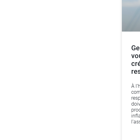
Ge
vo
cr
re
À l’
com
res
doi
prod
infl
l’a