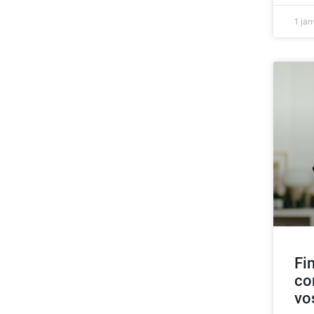
1 ja
Fi
co
vo