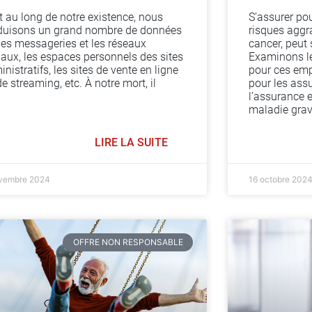
t au long de notre existence, nous
S’assurer po
duisons un grand nombre de données
risques aggr
les messageries et les réseaux
cancer, peut
iaux, les espaces personnels des sites
Examinons le
nistratifs, les sites de vente en ligne
pour ces emp
e streaming, etc. À notre mort, il
pour les ass
l’assurance 
maladie grav
LIRE LA SUITE
vembre 2024
16 octobre 202
OFFRE NON RESPONSABLE