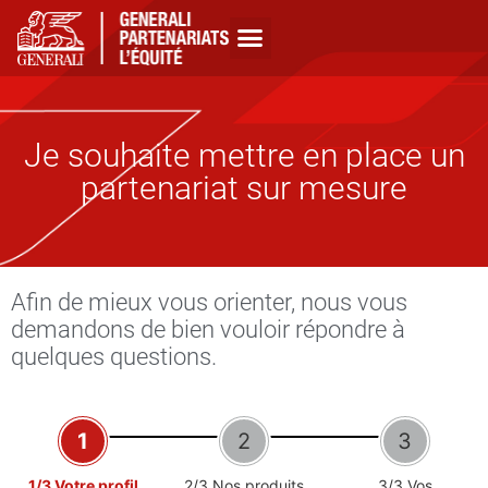
Je souhaite mettre en place un
partenariat sur mesure
Afin de mieux vous orienter, nous vous
demandons de bien vouloir répondre à
quelques questions.
1/3 Votre profil
2/3 Nos produits
3/3 Vos