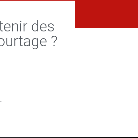
tenir des
ourtage ?
.